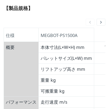
【製品規格】
仕様
MEGBOT-PS1500A
13
概要
本体寸法(L×W×H) mm
パレットサイズ(L×W) mm
リフトアップ高さ mm
重量 kg
可搬重量 kg
パフォーマンス
走行速度 m/s