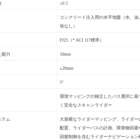
数
≥0.5
コンクリート注入用の水平地盤（水、油
埃なし）
Ff25（* ACI 117標準）
え能力
10mm
±20mm
5°
環境マッピングの独立したパス選択に基
く安全なスキャンライダー
ステム
大規模なライダーマッピング、ライダー
配置、ライダーパスの計画、障害物回避
回復制御を含むライダーナビゲーション