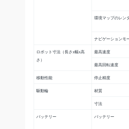
環境マップのレン
ナビゲーションモ
ロボット寸法（長さx幅x高
最高速度
さ）
最高回転速度
移動性能
停止精度
駆動輪
材質
寸法
バッテリー
バッテリー