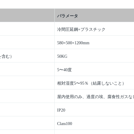
パラメータ
冷間圧延鋼+プラスチック
580×500×1200mm
を含む）
50KG
5〜40度
相対湿度5〜95％（結露しないこと）
屋内使用のみ、過度の埃、腐食性ガスな
IP20
Class100