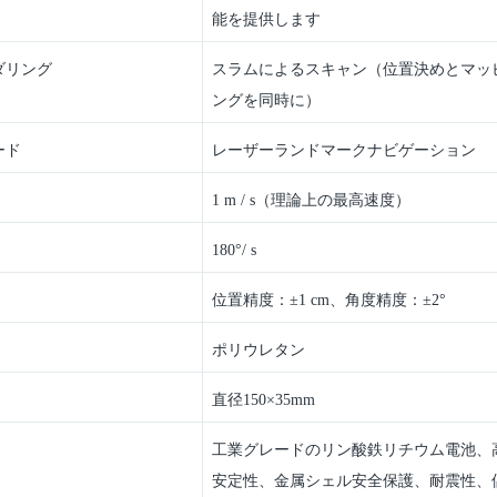
能を提供します
ダリング
スラムによるスキャン（位置決めとマッ
ングを同時に）
ード
レーザーランドマークナビゲーション
1 m / s（理論上の最高速度）
180°/ s
位置精度：±1 cm、角度精度：±2°
ポリウレタン
直径150×35mm
工業グレードのリン酸鉄リチウム電池、
安定性、金属シェル安全保護、耐震性、