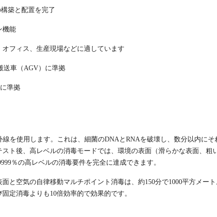
の構築と配置を完了
ン機能
、オフィス、生産現場などに適しています
無人搬送車（AGV）に準拠
菌灯に準拠
外線を使用します。これは、細菌のDNAとRNAを破壊し、数分以内にそ
テスト後、高レベルの消毒モードでは、環境の表面（滑らかな表面、粗
9999％の高レベルの消毒要件を完全に達成できます。
と空気の自律移動マルチポイント消毒は、約150分で1000平方メート
固定消毒よりも10倍効率的で効果的です。