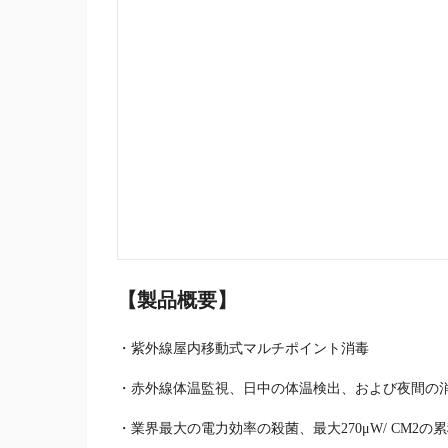
【
製品概要
】
・紫外線屋内移動式マルチポイント消毒
・赤外線体温監視、日中の体温検出、および夜間の
・業界最大の電力効率の殺菌、最大270μW/ CM2の