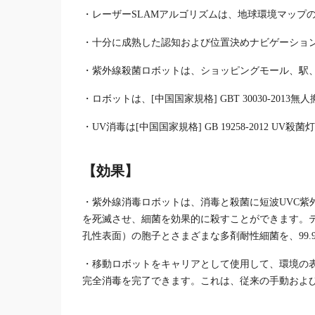
・レーザーSLAMアルゴリズムは、地球環境マップ
・十分に成熟した認知および位置決めナビゲーショ
・紫外線殺菌ロボットは、ショッピングモール、駅
・ロボットは、[中国国家規格] GBT 30030-2013
・UV消毒は[中国国家規格] GB 19258-2012 UV殺
【
効果
】
・紫外線消毒ロボットは、消毒と殺菌に短波UVC紫
を死滅させ、細菌を効果的に殺すことができます。
孔性表面）の胞子とさまざまな多剤耐性細菌を、99.
・移動ロボットをキャリアとして使用して、環境の表面
完全消毒を完了できます。これは、従来の手動および