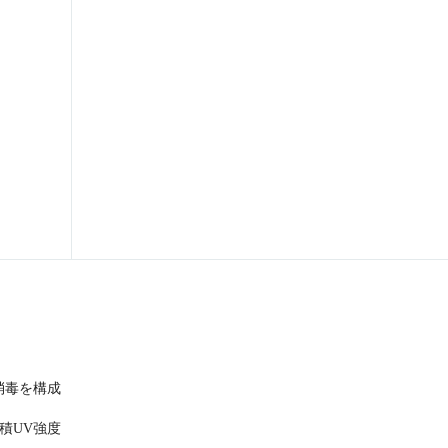
消毒を構成
累積UV強度