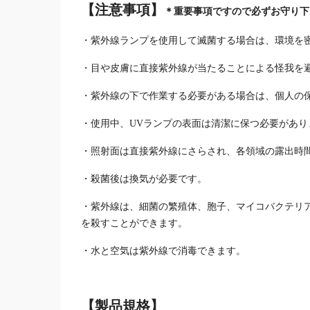
【
注意事項
】
＊重要事項ですので必ずお守り下
・紫外線ランプを使用して滅菌する場合は、環境を
・目や皮膚に直接紫外線が当たることによる怪我を
・紫外線の下で作業する必要がある場合は、個人の
・使用中、UVランプの表面は清潔に保つ必要があ
・照射面は直接紫外線にさらされ、各領域の露出時間
・殺菌後は換気が必要です。
・紫外線は、細菌の繁殖体、胞子、マイコバクテリ
を殺すことができます。
・水と空気は紫外線で消毒できます。
【製品規格】