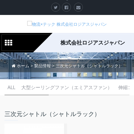
株式会社ロジアスジャパン
ホーム
>
製品情報
>
三次元シャトル（シャトルラック）
ALL
大型シーリングファン（エミアスファン）
伸縮コ
三次元シャトル（シャトルラック）